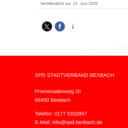
Veröffentlicht am: 21. Juni 2025
SPD STADTVERBAND BEXBACH
Promenadenweg 20
66450 Bexbach
Telefon: 0177 5332857
E-Mail: info@spd-bexbach.de