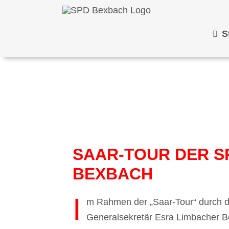
Zum
Inhalt
S
springen
SAAR-TOUR DER S
BEXBACH
I
m Rahmen der „Saar-Tour“ durch 
Generalsekretär Esra Limbacher Be