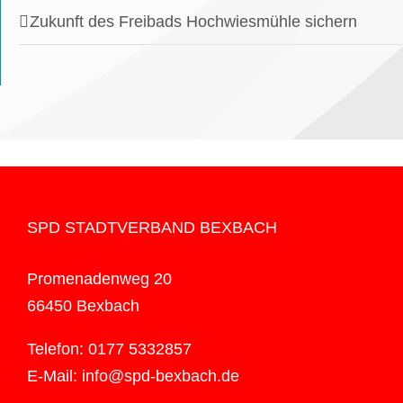
Zukunft des Freibads Hochwiesmühle sichern
SPD STADTVERBAND BEXBACH
Promenadenweg 20
66450 Bexbach
Telefon: 0177 5332857
E-Mail: info@spd-bexbach.de