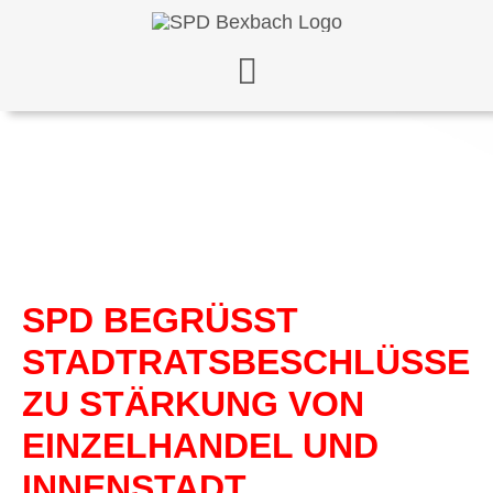
Zum
Inhalt
springen
SPD BEGRÜSST S
TADTRATSBESCHLÜSSE Z
U STÄRKUNG VON E
INZELHANDEL UND I
NNENSTADT