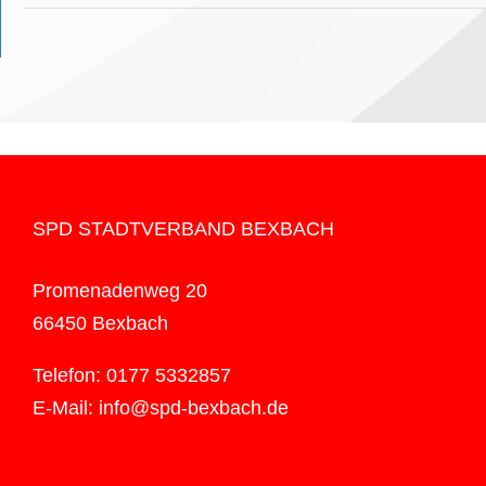
SPD STADTVERBAND BEXBACH
Promenadenweg 20
66450 Bexbach
Telefon: 0177 5332857
E-Mail: info@spd-bexbach.de