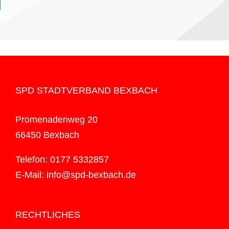
SPD STADTVERBAND BEXBACH
Promenadenweg 20
66450 Bexbach
Telefon: 0177 5332857
E-Mail: info@spd-bexbach.de
RECHTLICHES