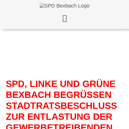
Zum
Inhalt
springen
SPD, LINKE UND GRÜNE
BEXBACH BEGRÜSSEN S
TADTRATSBESCHLUSS Z
UR ENTLASTUNG DER G
EWERBETREIBENDEN